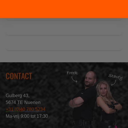
SPECIFICATIES
FAQ
PRODUCT ATTACHMENTS
CONTACT
Gulberg 43,
5674 TE Nuenen
+31 (0)40 780 5234
Ma-vrij 9:00 tot 17:30