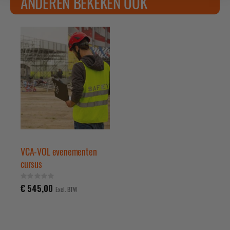
ANDEREN BEKEKEN OOK
VCA-VOL evenementen
cursus
Rating:
0%
€ 545,00