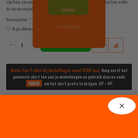
zijn/haar persoonsgegevens worden doorgestuurd naar onze partner welke
Cookies
de cursus organiseert
Voorwaarden
Instellingen
Ik ga akkoord met de cursusvoorwaarden
IN WINKELWAGEN
Gratis Fun T-shirt bij bestellingen vanaf €150 incl.
Voeg eerst het
gewenste shirt toe aan je winkelwagen en gebruik daarna code
FUN26
om het shirt gratis te krijgen. OP = OP.
Voorschriften brandveiligheid
Eendaagse cursus
Grote doelgroep