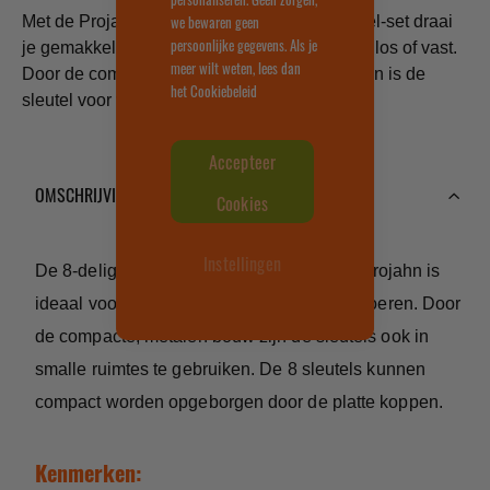
we bewaren geen
Met de Projahn Geartech steek- en ratelsleutel-set draai
persoonlijke gegevens. Als je
je gemakkelijk een groot aanbod van moeren los of vast.
meer wilt weten, lees dan
Door de combinatie van steek- en ratel-koppen is de
het
Cookiebeleid
sleutel voor veel taken te gebruiken.
Accepteer
OMSCHRIJVING
Cookies
Instellingen
De 8-delige steek- en ratelsleutel-set van Projahn is
ideaal voor alle veelgebruikte bouten en moeren. Door
de compacte, metalen bouw zijn de sleutels ook in
smalle ruimtes te gebruiken. De 8 sleutels kunnen
compact worden opgeborgen door de platte koppen.
Kenmerken: