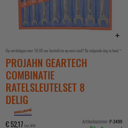
Ga
naar
Op werkdagen voor 16.00 uur besteld en op voorraad? De volgende dag in huis! *
het
PROJAHN GEARTECH
begin
van
COMBINATIE
de
afbeeldingen-
RATELSLEUTELSET 8
gallerij
DELIG
Artikelnummer
P-3499
€ 52,17