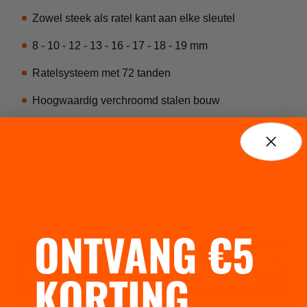
Zowel steek als ratel kant aan elke sleutel
8 - 10 - 12 - 13 - 16 - 17 - 18 - 19 mm
Ratelsysteem met 72 tanden
Hoogwaardig verchroomd stalen bouw
8x sneller dan met conventionele sleutels
SPECIFICATIES
FAQ
ONTVANG €5
Gratis Fun T-shirt bij bestellingen vanaf €150 incl.
Voeg eerst het
gewenste shirt toe aan je winkelwagen en gebruik daarna code
KORTING
FUN26
om het shirt gratis te krijgen. OP = OP.