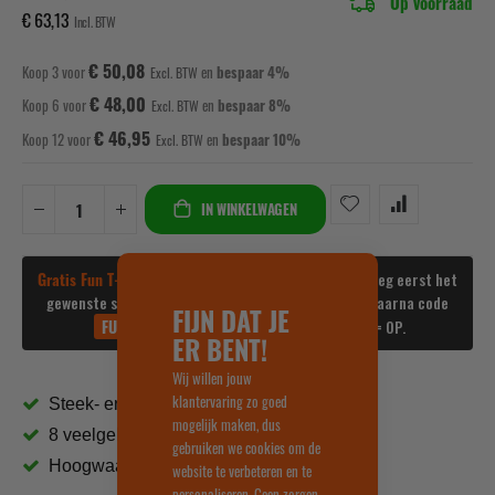
Op voorraad
€ 63,13
€ 50,08
Koop 3 voor
en
bespaar
4
%
€ 48,00
Koop 6 voor
en
bespaar
8
%
€ 46,95
Koop 12 voor
en
bespaar
10
%
IN WINKELWAGEN
Gratis Fun T-shirt bij bestellingen vanaf €150 incl.
Voeg eerst het
gewenste shirt toe aan je winkelwagen en gebruik daarna code
FIJN DAT JE
FUN26
om het shirt gratis te krijgen. OP = OP.
ER BENT!
Wij willen jouw
klantervaring zo goed
Steek- en Ratelsleutel kop
mogelijk maken, dus
8 veelgebruikte maten
gebruiken we cookies om de
Hoogwaardig verchroomd staal
website te verbeteren en te
personaliseren. Geen zorgen,